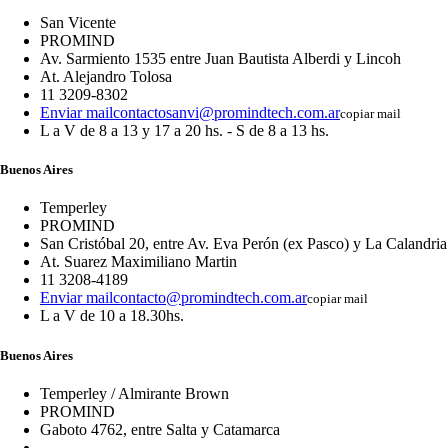
San Vicente
PROMIND
Av. Sarmiento 1535 entre Juan Bautista Alberdi y Lincoh
At. Alejandro Tolosa
11 3209-8302
Enviar mail
contactosanvi@promindtech.com.ar
copiar mail
L a V de 8 a 13 y 17 a 20 hs. - S de 8 a 13 hs.
Buenos Aires
Temperley
PROMIND
San Cristóbal 20, entre Av. Eva Perón (ex Pasco) y La Calandria
At. Suarez Maximiliano Martin
11 3208-4189
Enviar mail
contacto@promindtech.com.ar
copiar mail
L a V de 10 a 18.30hs.
Buenos Aires
Temperley / Almirante Brown
PROMIND
Gaboto 4762, entre Salta y Catamarca