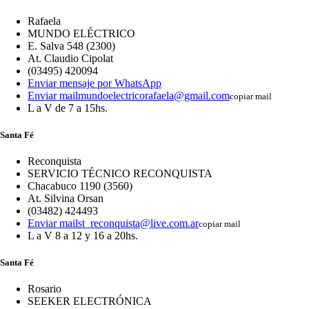
Rafaela
MUNDO ELÉCTRICO
E. Salva 548 (2300)
At. Claudio Cipolat
(03495) 420094
Enviar mensaje por WhatsApp
Enviar mail
mundoelectricorafaela@gmail.com
copiar mail
L a V de 7 a 15hs.
Santa Fé
Reconquista
SERVICIO TÉCNICO RECONQUISTA
Chacabuco 1190 (3560)
At. Silvina Orsan
(03482) 424493
Enviar mail
st_reconquista@live.com.ar
copiar mail
L a V 8 a 12 y 16 a 20hs.
Santa Fé
Rosario
SEEKER ELECTRÓNICA