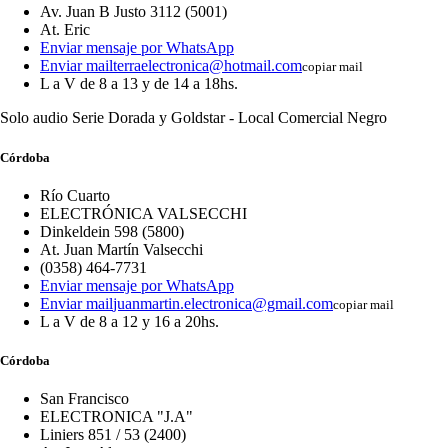
Av. Juan B Justo 3112 (5001)
At. Eric
Enviar mensaje por WhatsApp
Enviar mail
terraelectronica@hotmail.com
copiar mail
L a V de 8 a 13 y de 14 a 18hs.
Solo audio Serie Dorada y Goldstar - Local Comercial Negro
Córdoba
Río Cuarto
ELECTRÓNICA VALSECCHI
Dinkeldein 598 (5800)
At. Juan Martín Valsecchi
(0358) 464-7731
Enviar mensaje por WhatsApp
Enviar mail
juanmartin.electronica@gmail.com
copiar mail
L a V de 8 a 12 y 16 a 20hs.
Córdoba
San Francisco
ELECTRONICA "J.A"
Liniers 851 / 53 (2400)