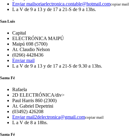
Enviar mail
soriaelectronica.contable@hotmail.com
copiar mail
L a V de 9 a 13 y de 17 a 21-S de 9 a 13hs.
San Luis
Capital
ELECTRÓNICA MAIPÚ
Maipú 698 (5700)
At. Claudio Nelson
(0266) 4428436
Enviar mail
L a V de 9 a 13 y de 17 a 21-S de 9.30 a 13hs.
Santa Fé
Rafaela
2D ELECTRÓNICA/div>
Paul Harris 860 (2300)
At. Gabriel Depetrini
(03492) 426208
Enviar mail
2delectronica@gmail.com
copiar mail
L a V de 8 a 18hs.
Santa Fé