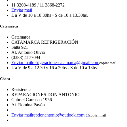
11 3208-4189 / 11 3868-2272
Enviar mail
L a V de 10 a 18.30hs - S de 10 a 13.30hs.
Catamarca
Catamarca
CATAMARCA REFRIGERACIÓN
Salta 921
At. Antonio Olivio
(0383) 4177094
Enviar mail
refrigeracionescatamarca@gmail.com
copiar mail
L a V de 9 a 12.30 y 16 a 20hs - S de 10 a 13hs.
Chaco
Resistencia
REPARACIONES DON ANTONIO
Gabriel Carrasco 1956
At. Romina Pavón
Enviar mail
repdonantonio@outlook.com.ar
copiar mail