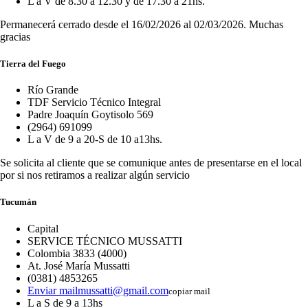
L a V de 8.30 a 12.30 y de 17.30 a 21hs.
Permanecerá cerrado desde el 16/02/2026 al 02/03/2026. Muchas
gracias
Tierra del Fuego
Río Grande
TDF Servicio Técnico Integral
Padre Joaquín Goytisolo 569
(2964) 691099
L a V de 9 a 20-S de 10 a13hs.
Se solicita al cliente que se comunique antes de presentarse en el local
por si nos retiramos a realizar algún servicio
Tucumán
Capital
SERVICE TÉCNICO MUSSATTI
Colombia 3833 (4000)
At. José María Mussatti
(0381) 4853265
Enviar mail
mussatti@gmail.com
copiar mail
L a S de 9 a 13hs