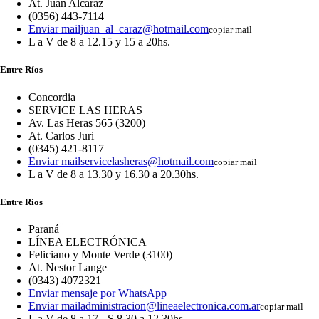
At. Juan Alcaraz
(0356) 443-7114
Enviar mail
juan_al_caraz@hotmail.com
copiar mail
L a V de 8 a 12.15 y 15 a 20hs.
Entre Ríos
Concordia
SERVICE LAS HERAS
Av. Las Heras 565 (3200)
At. Carlos Juri
(0345) 421-8117
Enviar mail
servicelasheras@hotmail.com
copiar mail
L a V de 8 a 13.30 y 16.30 a 20.30hs.
Entre Ríos
Paraná
LÍNEA ELECTRÓNICA
Feliciano y Monte Verde (3100)
At. Nestor Lange
(0343) 4072321
Enviar mensaje por WhatsApp
Enviar mail
administracion@lineaelectronica.com.ar
copiar mail
L a V de 8 a 17 - S 8.30 a 12.30hs.