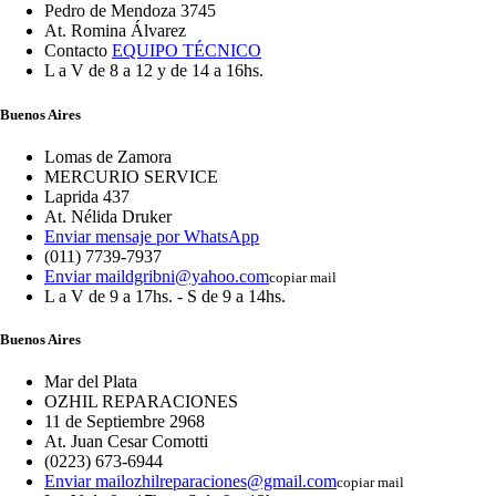
Pedro de Mendoza 3745
At. Romina Álvarez
Contacto
EQUIPO TÉCNICO
L a V de 8 a 12 y de 14 a 16hs.
Buenos Aires
Lomas de Zamora
MERCURIO SERVICE
Laprida 437
At. Nélida Druker
Enviar mensaje por WhatsApp
(011) 7739-7937
Enviar mail
dgribni@yahoo.com
copiar mail
L a V de 9 a 17hs. - S de 9 a 14hs.
Buenos Aires
Mar del Plata
OZHIL REPARACIONES
11 de Septiembre 2968
At. Juan Cesar Comotti
(0223) 673-6944
Enviar mail
ozhilreparaciones@gmail.com
copiar mail