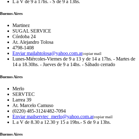
L a V de 9 a 17hs. - S de 9 a 13hs.
Buenos Aires
Martinez
SUGAL SERVICE
Córdoba 24
At. Alejandro Tolosa
4798-1408
Enviar mail
ahtolosa@yahoo.com.ar
copiar mail
Lunes-Miércoles-Viernes de 9 a 13 y de 14 a 17hs. - Martes de
14 a 18.30hs. - Jueves de 9 a 14hs. - Sábado cerrado
Buenos Aires
Merlo
SERVTEC
Larrea 39
At. Marcelo Camuso
(0220) 485-3124/482-7094
Enviar mail
servtec_merlo@yahoo.com.ar
copiar mail
L a V de 8.30 a 12.30 y 15 a 19hs.- S de 9 a 13hs.
Buenos Aires