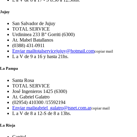
Jujuy
San Salvador de Jujuy
TOTAL SERVICE
Urdininea 233 B° Gorriti (6300)
At. Mabel Batallanos
(0388) 431-0911
Enviar mail
totalservicejujuy@hotmail.com
copiar mail
L a V de 9 a 16 y hasta 21hs.
La Pampa
Santa Rosa
TOTAL SERVICE
José Ingenieros 1425 (6300)
At. Gabriel Galatro
(02954) 410300 /15592194
Enviar mail
gabriel_galatro@tsnet.com.ar
copiar mail
L a V de 8 a 12-S de 8 a 13hs.
La Rioja
Capital