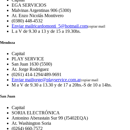
EGA SERVICIOS
Malvinas Argentinas 906 (5300)
At. Enzo Nicolás Montivero
(0380) 448-4532
Enviar mail
ricardomonti_5@hotmail.com
copiar mail
L a V de 9.30 a 13 y de 15 a 19.30hs.
Mendoza
Capital
PLAY SERVICE
San Juan 1630 (5500)
At. Jorge Rodriguez
(0261) 414-1294/489-9691
Enviar mail
jorge@playservice.com.ar
copiar mail
M a V de 9.30 a 13.30 y de 17 a 20hs.-S de 10 a 14hs.
San Juan
Capital
SORIA ELECTRÓNICA
Antonino Aberastain Sur 99 (J5402EQA)
At. Washington Soria
(0264) 660-7572