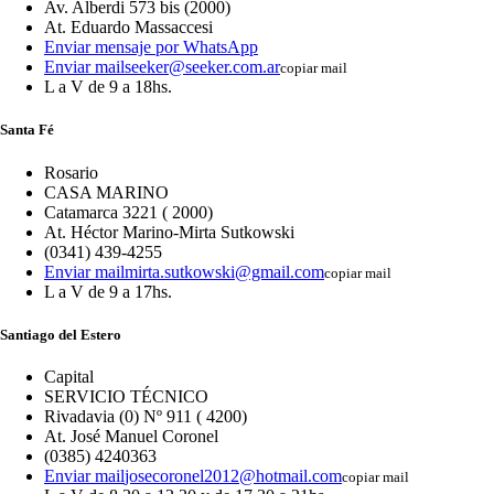
Av. Alberdi 573 bis (2000)
At. Eduardo Massaccesi
Enviar mensaje por WhatsApp
Enviar mail
seeker@seeker.com.ar
copiar mail
L a V de 9 a 18hs.
Santa Fé
Rosario
CASA MARINO
Catamarca 3221 ( 2000)
At. Héctor Marino-Mirta Sutkowski
(0341) 439-4255
Enviar mail
mirta.sutkowski@gmail.com
copiar mail
L a V de 9 a 17hs.
Santiago del Estero
Capital
SERVICIO TÉCNICO
Rivadavia (0) Nº 911 ( 4200)
At. José Manuel Coronel
(0385) 4240363
Enviar mail
josecoronel2012@hotmail.com
copiar mail